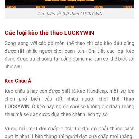
Tìm hiểu về thể thao LUCKYWIN
Các loại kèo thể thao LUCKYWIN
Song song với các bộ môn thể thao thì các kèo đấu cũng
được rất nhiều người chơi quan tâm. Chi tiết các loại kèo
đang được ưa chuộng tại cổng game mà bạn có thể biết tới
như sau:
Kèo Châu Á
Kèo châu á hay còn được biết là kèo Handicap, một sự lựa
chọn phổ biến của rất nhiều người chơi
thể thao
LUCKYWIN
. Ở kèo này, người chơi sẽ không dự đoán thắng
thua mà sẽ đặt cược dựa theo chênh lệch tỷ số.
Ví dụ, nếu một đội chấp 1 trái thì đội đó phải thắng cách
biệt ít nhất 1 bàn thắng thì người đặt cửa chấp mới thắng.