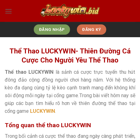
Chuyển
đến
nội
dung
ĐĂNG NHẬP
ĐĂNG KÝ
Thể Thao LUCKYWIN- Thiên Đường Cá
Cược Cho Người Yêu Thể Thao
Thể thao LUCKYWIN
là sảnh cá cược trực tuyến thu hút
đông đảo cộng đồng người chơi hàng năm. Với hệ thống
kèo đa dạng cùng tỷ lệ kèo cạnh tranh mang đến không khí
sôi động mỗi ngày tại cổng game.Trong bài viết hôm nay sẽ
giúp các bạn tìm hiểu rõ hơn về thiên đường thể thao tại
cổng game
LUCKYWIN
.
Tổng quan thể thao LUCKYWIN
Trong bối cảnh cá cược thể thao đang ngày càng phát triển,