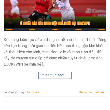
Kèo rung luôn tạo sức hút mạnh mẽ nhờ tính chất biến động
liên tục trong thời gian thi đấu.Nếu bạn đang gặp khó khăn
về thời điểm vào lệnh, cách đọc tỷ lệ và chọn trận đấu thì
hãy để chuyên gia giúp đỡ cùng nhiều tuyệt chiêu độc đáo.
LUCKYWIN sẽ chia sẻ […]
TIẾP TỤC ĐỌC
→
Đã đăng trong
Thể Thao
Để lại một bình luận