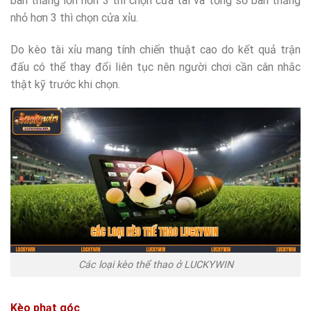
bàn thắng lớn hơn 3 thì chọn cửa tài và tổng số bàn thắng
nhỏ hơn 3 thì chọn cửa xỉu.
Do kèo tài xỉu mang tính chiến thuật cao do kết quả trận
đấu có thể thay đổi liên tục nên người chơi cần cân nhắc
thật kỹ trước khi chọn.
Các loại kèo thể thao ở LUCKYWIN
Kèo phạt góc