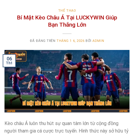
THỂ THAO
Bí Mật Kèo Châu Á Tại LUCKYWIN Giúp
Bạn Thắng Lớn
ĐÃ ĐĂNG TRÊN
THÁNG 1 6, 2026
BỞI
ADMIN
06
Th1
Kèo châu Á luôn thu hút sự quan tâm lớn từ cộng đồng
người tham gia cá cược trực tuyến. Hình thức này sở hữu tỷ