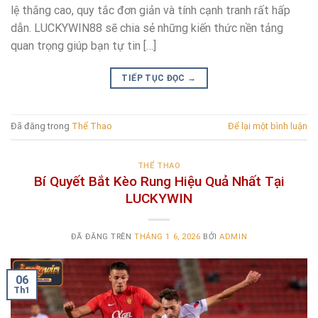
lệ thắng cao, quy tắc đơn giản và tính cạnh tranh rất hấp
dẫn. LUCKYWIN88 sẽ chia sẻ những kiến thức nền tảng
quan trọng giúp bạn tự tin […]
TIẾP TỤC ĐỌC
→
Đã đăng trong
Thể Thao
Để lại một bình luận
THỂ THAO
Bí Quyết Bắt Kèo Rung Hiệu Quả Nhất Tại
LUCKYWIN
ĐÃ ĐĂNG TRÊN
THÁNG 1 6, 2026
BỞI
ADMIN
06
Th1