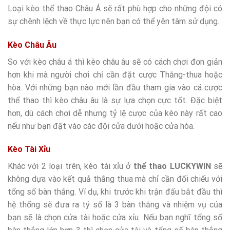
Loại kèo thể thao Châu Á sẽ rất phù hợp cho những đội có
sự chênh lệch về thực lực nên bạn có thể yên tâm sử dụng.
Kèo Châu Âu
So với kèo châu á thì kèo châu âu sẽ có cách chơi đơn giản
hơn khi mà người chơi chỉ cần đặt cược Thắng-thua hoặc
hòa. Với những bạn nào mới lần đầu tham gia vào cá cược
thể thao thì kèo châu âu là sự lựa chọn cực tốt. Đặc biệt
hơn, dù cách chơi dễ nhưng tỷ lệ cược của kèo này rất cao
nếu như bạn đặt vào các đội cửa dưới hoặc cửa hòa.
Kèo Tài Xỉu
Khác với 2 loại trên, kèo tài xỉu ở
thể thao LUCKYWIN
sẽ
không dựa vào kết quả thắng thua mà chỉ cần đối chiếu với
tổng số bàn thắng. Ví dụ, khi trước khi trận đấu bắt đầu thì
hệ thống sẽ đưa ra tỷ số là 3 bàn thắng và nhiệm vụ của
bạn sẽ là chọn cửa tài hoặc cửa xỉu. Nếu bạn nghĩ tổng số