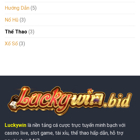
Hướng Dẫn
(5)
Nổ Hũ
(3)
Thể Thao
(3)
Xổ Số
(3)
Luckywin
là nền tảng cá cược trực tuyến minh bạch với
casino live, slot game, tài xỉu, thể thao hấp dẫn, hỗ trợ