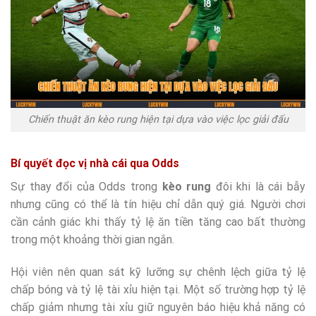
Chiến thuật ăn kèo rung hiện tại dựa vào việc lọc giải đấu
Bí quyết đọc vị nhà cái qua Odds
Sự thay đổi của Odds trong
kèo rung
đôi khi là cái bẫy
nhưng cũng có thể là tín hiệu chỉ dẫn quý giá. Người chơi
cần cảnh giác khi thấy tỷ lệ ăn tiền tăng cao bất thường
trong một khoảng thời gian ngắn.
Hội viên nên quan sát kỹ lưỡng sự chênh lệch giữa tỷ lệ
chấp bóng và tỷ lệ tài xỉu hiện tại. Một số trường hợp tỷ lệ
chấp giảm nhưng tài xỉu giữ nguyên báo hiệu khả năng có