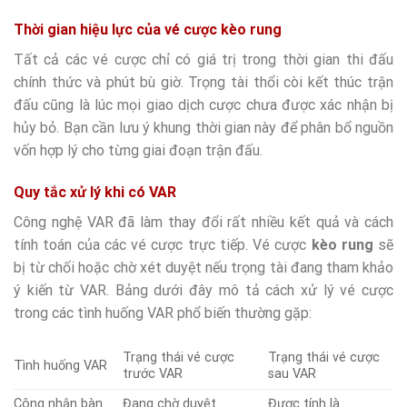
Thời gian hiệu lực của vé cược kèo rung
Tất cả các vé cược chỉ có giá trị trong thời gian thi đấu
chính thức và phút bù giờ. Trọng tài thổi còi kết thúc trận
đấu cũng là lúc mọi giao dịch cược chưa được xác nhận bị
hủy bỏ. Bạn cần lưu ý khung thời gian này để phân bổ nguồn
vốn hợp lý cho từng giai đoạn trận đấu.
Quy tắc xử lý khi có VAR
Công nghệ VAR đã làm thay đổi rất nhiều kết quả và cách
tính toán của các vé cược trực tiếp. Vé cược
kèo rung
sẽ
bị từ chối hoặc chờ xét duyệt nếu trọng tài đang tham khảo
ý kiến từ VAR. Bảng dưới đây mô tả cách xử lý vé cược
trong các tình huống VAR phổ biến thường gặp:
Trạng thái vé cược
Trạng thái vé cược
Tình huống VAR
trước VAR
sau VAR
Công nhận bàn
Đang chờ duyệt
Được tính là