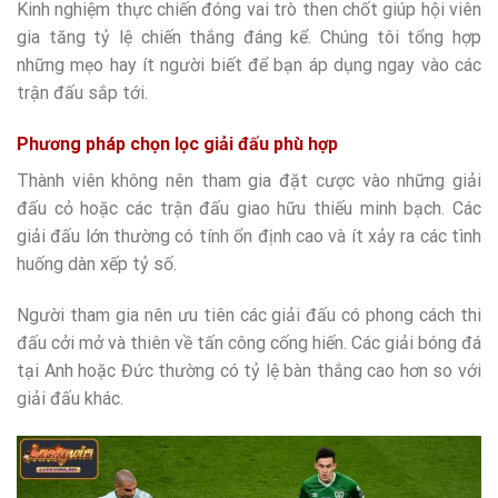
Kinh nghiệm thực chiến đóng vai trò then chốt giúp hội viên
gia tăng tỷ lệ chiến thắng đáng kể. Chúng tôi tổng hợp
những mẹo hay ít người biết để bạn áp dụng ngay vào các
trận đấu sắp tới.
Phương pháp chọn lọc giải đấu phù hợp
Thành viên không nên tham gia đặt cược vào những giải
đấu cỏ hoặc các trận đấu giao hữu thiếu minh bạch. Các
giải đấu lớn thường có tính ổn định cao và ít xảy ra các tình
huống dàn xếp tỷ số.
Người tham gia nên ưu tiên các giải đấu có phong cách thi
đấu cởi mở và thiên về tấn công cống hiến. Các giải bóng đá
tại Anh hoặc Đức thường có tỷ lệ bàn thắng cao hơn so với
giải đấu khác.