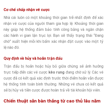
Cơ chế chấp nhận vé cược
Nhà cái luôn có một khoảng thời gian trễ nhất định để xác
nhận vé cược của người tham gia hợp lệ. Khoảng thời gian
này giúp hệ thống đảm bảo tính công bằng và ngăn chặn
các hành vi gian lận trục lợi. Bạn sẽ thấy trạng thái “Đang
chờ” xuất hiện mỗi khi bấm xác nhận đặt cược vào một tỷ
lệ nào đó.
Quy định về hủy và hoãn trận đấu
Trận đấu bị hoãn hoặc hủy bỏ giữa chừng sẽ ảnh hưởng
trực tiếp đến các vé cược
kèo rung
đang chờ xử lý. Các vé
cược đã có kết quả xác định trước thời điểm hoãn vẫn được
hệ thống tính toán bình thường. Những vé chưa có kết quả
sẽ bị hủy và tiền cược được hoàn trả về tài khoản hội viên.
Chiến thuật săn bàn thắng từ cao thủ lâu năm