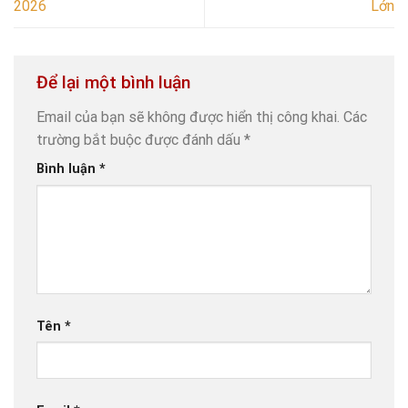
2026
Lớn
Để lại một bình luận
Email của bạn sẽ không được hiển thị công khai.
Các
trường bắt buộc được đánh dấu
*
Bình luận
*
Tên
*