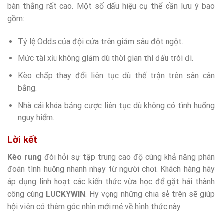
bàn thắng rất cao. Một số dấu hiệu cụ thể cần lưu ý bao
gồm:
Tỷ lệ Odds của đội cửa trên giảm sâu đột ngột.
Mức tài xỉu không giảm dù thời gian thi đấu trôi đi.
Kèo chấp thay đổi liên tục dù thế trận trên sân cân
bằng.
Nhà cái khóa bảng cược liên tục dù không có tình huống
nguy hiểm.
Lời kết
Kèo rung
đòi hỏi sự tập trung cao độ cùng khả năng phán
đoán tình huống nhanh nhạy từ người chơi. Khách hàng hãy
áp dụng linh hoạt các kiến thức vừa học để gặt hái thành
công cùng
LUCKYWIN
. Hy vọng những chia sẻ trên sẽ giúp
hội viên có thêm góc nhìn mới mẻ về hình thức này.