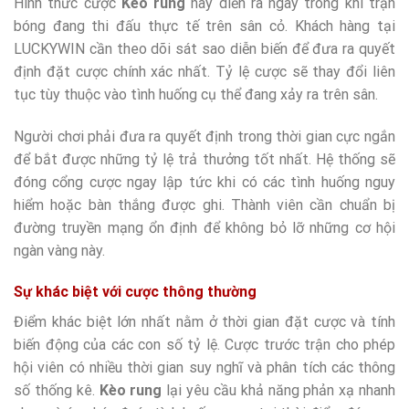
Hình thức cược
Kèo rung
này diễn ra ngay trong khi trận
bóng đang thi đấu thực tế trên sân cỏ. Khách hàng tại
LUCKYWIN cần theo dõi sát sao diễn biến để đưa ra quyết
định đặt cược chính xác nhất. Tỷ lệ cược sẽ thay đổi liên
tục tùy thuộc vào tình huống cụ thể đang xảy ra trên sân.
Người chơi phải đưa ra quyết định trong thời gian cực ngắn
để bắt được những tỷ lệ trả thưởng tốt nhất. Hệ thống sẽ
đóng cổng cược ngay lập tức khi có các tình huống nguy
hiểm hoặc bàn thắng được ghi. Thành viên cần chuẩn bị
đường truyền mạng ổn định để không bỏ lỡ những cơ hội
ngàn vàng này.
Sự khác biệt với cược thông thường
Điểm khác biệt lớn nhất nằm ở thời gian đặt cược và tính
biến động của các con số tỷ lệ. Cược trước trận cho phép
hội viên có nhiều thời gian suy nghĩ và phân tích các thông
số thống kê.
Kèo rung
lại yêu cầu khả năng phản xạ nhanh