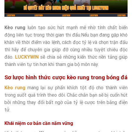
Kèo rung
luôn tạo sức hút mạnh mẽ nhờ tính chất biến
động liên tục trong thời gian thi đấu.Nếu bạn đang gặp khó
khăn về thời điểm vào lệnh, cách đọc tỷ lệ và chọn trận đấu
thì hãy để chuyên gia giúp đỡ cùng nhiều tuyệt chiêu độc
đáo.
LUCKYWIN
sẽ chia sẻ những kiến thức nền tảng giúp
thành viên tự tin hơn khi tham gia bộ môn này.
Sơ lược hình thức cược kèo rung trong bóng đá
Kèo rung
mang lại sự phấn khích tột độ cho thành viên
trong suốt quá trình theo dõi. Chắc chắn bạn sẽ bị cuốn hút
bởi những thay đổi bất ngờ của tỷ lệ cược trên bảng điện
tử.
Khái niệm cơ bản cần nắm vững