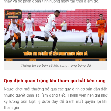
nhạy và óc phán đoán tình huống ngay tại thời điểm đó.
Thông tin cơ bản về kèo rung trong bóng đá
Quy định quan trọng khi tham gia bắt kèo rung
Người chơi mới thường bỏ qua các quy định cơ bản dẫn đến
những quyết định sai lầm đáng tiếc. Thành viên nên ghi nhớ
kỹ lưỡng bốn luật lệ dưới đây để tránh mất quyền lợi khi
tham gia.