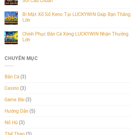
Soi Cầu Chuẩn
Bí Mật Xổ Số Keno Tại LUCKYWIN Giúp Bạn Thắng
Lớn
Chinh Phục Bắn Cá Xèng LUCKYWIN Nhận Thưởng
Lớn
CHUYÊN MỤC
Bắn Cá
(3)
Casino
(3)
Game Bài
(3)
Hướng Dẫn
(5)
Nổ Hũ
(3)
Thể Thao
(3)